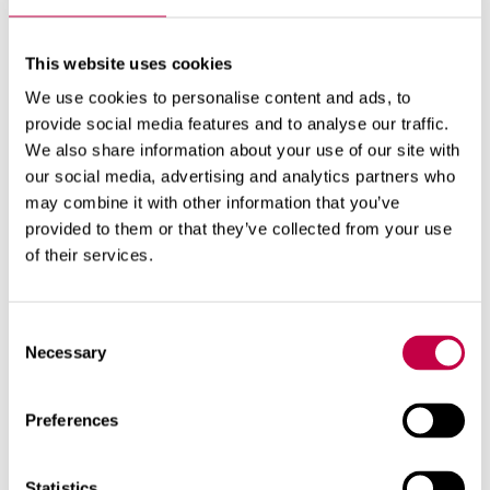
täckmått: 41 x 31 cm (B x D)
basmått: 32 x 22 cm (B x D)
höjd: 61 cm
This website uses cookies
We use cookies to personalise content and ads, to
provide social media features and to analyse our traffic.
We also share information about your use of our site with
our social media, advertising and analytics partners who
may combine it with other information that you’ve
provided to them or that they’ve collected from your use
of their services.
Consent
Necessary
Selection
Relaterade produkter
Preferences
Statistics