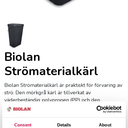
Biolan
Strömaterialkärl
Biolan Strömaterialkärl är praktiskt för förvaring av
strö. Den mörkgrå kärl är tillverkat av
väderbeständig polypropen (PP) och den
har låsbart gångjärnslock och bärhandtag i metall.
Mått:
Consent
Details
About
volym: 45 l