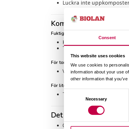
Luckra inte uppkomposten
Komposten blir inte var
Fuktighetenär lämplig
Consent
Komposten har förmultnat 
Töm komposten och börjaf
This website uses cookies
För torrt
We use cookies to personalis
Vattna ordentligt helst m
information about your use of
other information that you’ve
För litekväve
Consent
Tillsätt ikomposten t.ex. 
Necessary
Selection
Det är flygor i kompost
Om komposten luktar,bland