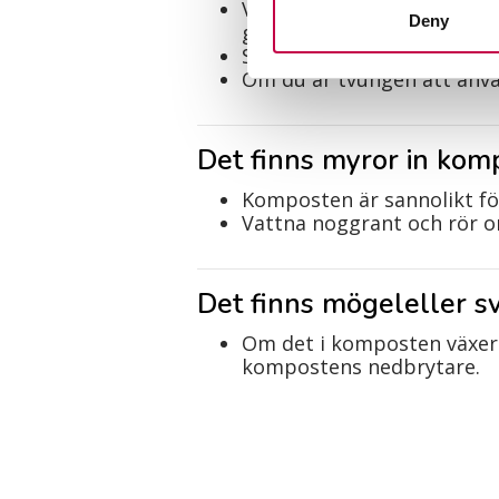
Vänd kompostens ytdel, där
Deny
graderstemperatur
Skölj Kompostorns innervä
Om du är tvungen att anvä
Det finns myror in kom
Komposten är sannolikt fö
Vattna noggrant och rör 
Det finns mögeleller 
Om det i komposten växer m
kompostens nedbrytare.