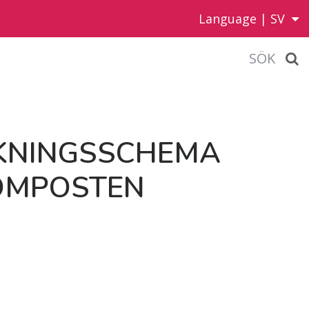
Language |
SV
SÖK
K­NINGSSCHE­MA
M­POS­TEN