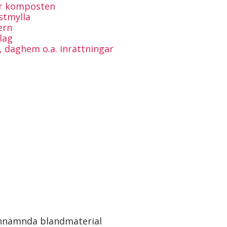
ör komposten
stmylla
ern
lag
, daghem o.a. inrättningar
ovannämnda blandmaterial