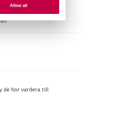
rverna dör i ca 43
Allow all
ten
 de hör vardera till