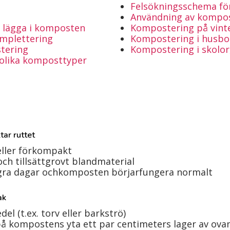
Felsökningsschema f
Användning av kompo
 lägga i komposten
Kompostering på vint
mplettering
Kompostering i husbo
tering
Kompostering i skolor
 olika komposttyper
tar ruttet
eller förkompakt
h tillsättgrovt blandmaterial
gra dagar ochkomposten börjarfungera normalt
ak
el (t.ex. torv eller barkströ)
s på kompostens yta ett par centimeters lager av 