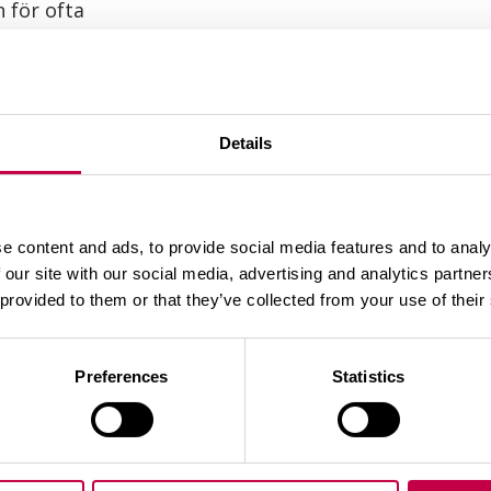
 för ofta
m, men luktar inte heller illa
Details
så långt, att värmefasen är förbi
ylla på nytt
e content and ads, to provide social media features and to analy
ed varmt vatten
 our site with our social media, advertising and analytics partn
 provided to them or that they’ve collected from your use of their
hönsgödsel eller kompostaktivator
Preferences
Statistics
en
a om i den och tillsätt ordentligt med blandmede