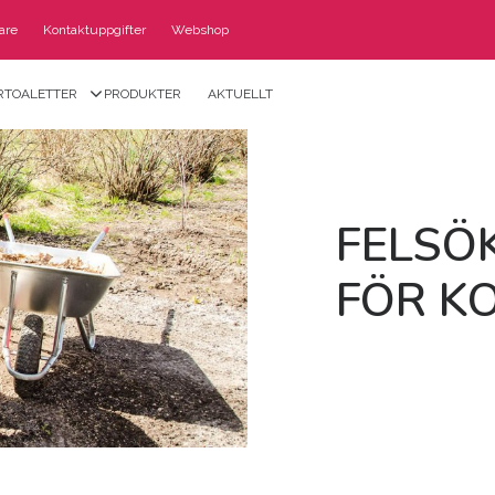
jare
Kontaktuppgifter
Webshop
RTOALETTER
PRODUKTER
AKTUELLT
FEL­SÖ
FÖR KO