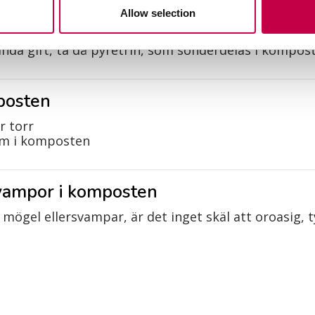
 flugorna lagt ägg, djupare ned i komposten. Flugla
Allow selection
ggar och -lock med hett vatten
nda gift, ta då pyretrin, som sönderdelas i kompos
posten
r torr
om i komposten
svampor i komposten
ögel ellersvampar, är det inget skäl att oroasig, ty