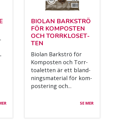
E
BIO­LAN BARK­STRÖ
FÖR KOM­POS­TEN
OCH TORRKLO­SET­
­
TEN
Bio­lan Bark­strö för
­
Kom­pos­ten och Torr­
toa­let­ten är ett bland­
nings­ma­te­rial för kom­
pos­te­ring och...
MER
SE MER