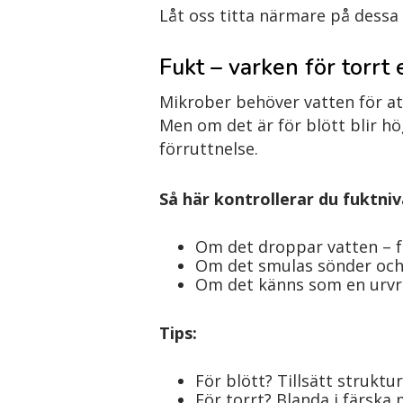
Låt oss titta närmare på dessa 
Fukt – varken för torrt 
Mikrober behöver vatten för att
Men om det är för blött blir hög
förruttnelse.
Så här kontrollerar du fuktni
Om det droppar vatten – fö
Om det smulas sönder och k
Om det känns som en urvri
Tips:
För blött? Tillsätt strukt
För torrt? Blanda i färska 