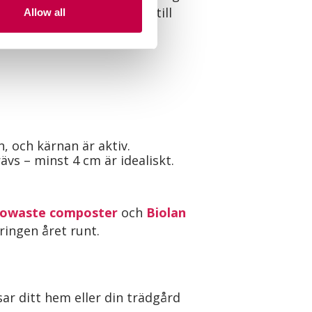
Värmen hjälper dessutom till
Allow all
, och kärnan är aktiv.
vs – minst 4 cm är idealiskt.
Biowaste composter
och
Biolan
ringen året runt.
ar ditt hem eller din trädgård