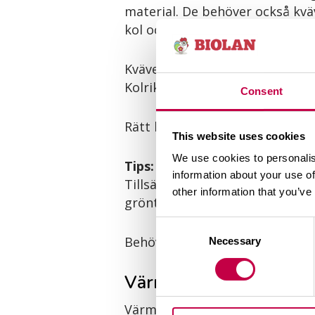
material. De behöver också kvä
kol och kväve är nyckeln till l
Kväverikt (”grönt”): matrester, 
Kolrikt (”brunt”): torra löv, ha
Consent
Rätt blandning håller komposten
This website uses cookies
We use cookies to personalis
Tips:
Täck matrester med cirka
information about your use of
Tillsätt mer om komposten lukta
other information that you’ve
grönt.
Consent
Behöver du en kickstart?
Biola
Necessary
Selection
Värme – ett tecken på m
Värme är en naturlig biprodukt