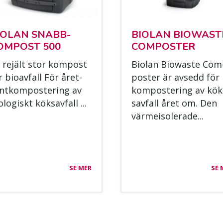
IO­LAN SNABB­
BIO­LAN BIOWAS­T
OM­POST 500
COM­POS­TER
 re­jält stor kom­post
Bio­lan Biowas­te Com
r bio­av­fall För året­
pos­ter är av­sedd för
nt­kom­pos­te­ring av
kom­pos­te­ring av kök
­lo­giskt kök­sav­fall ...
sav­fall året om. Den
vär­mei­so­le­ra­de...
SE MER
SE 