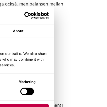
iga också, men balansen mellan
About
se our traffic. We also share
tströ.
ers who may combine it with
lre mer brunt än för mycket
 services.
 kompost.
Marketing
aniskt material frigörs energi