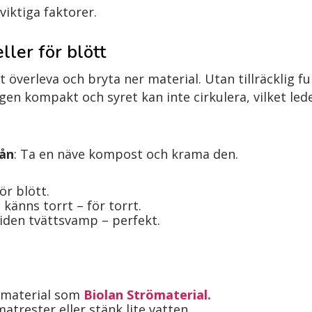
viktiga faktorer.
eller för blött
 överleva och bryta ner material. Utan tillräcklig 
en kompakt och syret kan inte cirkulera, vilket leder
vån
: Ta en näve kompost och krama den.
r blött.
änns torrt – för torrt.
den tvättsvamp – perfekt.
urmaterial som
Biolan Strömaterial.
matrester eller stänk lite vatten.