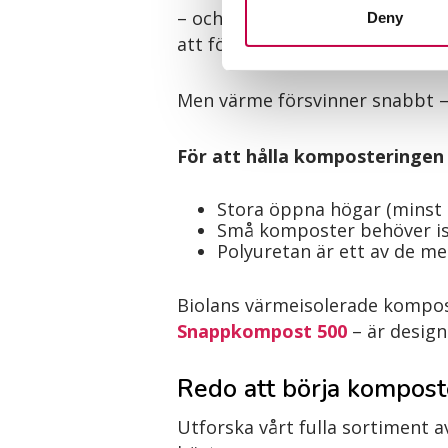
– och det alstrar värme. Ju va
Deny
att förstöra skadliga organism
Men värme försvinner snabbt – 
För att hålla komposteringen 
Stora öppna högar (minst 1
Små komposter behöver isol
Polyuretan är ett av de me
Biolans värmeisolerade kompo
Snappkompost 500
– är desig
Redo att börja kompost
Utforska vårt fulla sortiment a