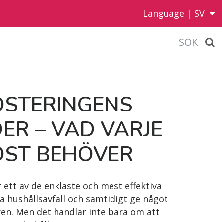
Language |
SV
SÖK
S­TE­RIN­GENS
ER – VAD VAR­JE
OST BEHÖVER
ett av de enklaste och mest effektiva
a hushållsavfall och samtidigt ge något
turen. Men det handlar inte bara om att