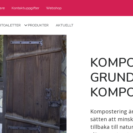
jare
Kontaktuppgifter
Webshop
RTOALETTER
PRODUKTER
AKTUELLT
KOM­PO
GRUN­D
KOM­P
Kompostering är 
sätten att minsk
tillbaka till na