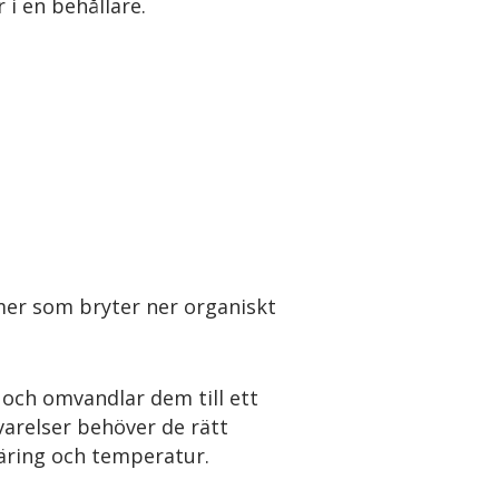
 i en behållare.
mer som bryter ner organiskt
 och omvandlar dem till ett
varelser behöver de rätt
 näring och temperatur.