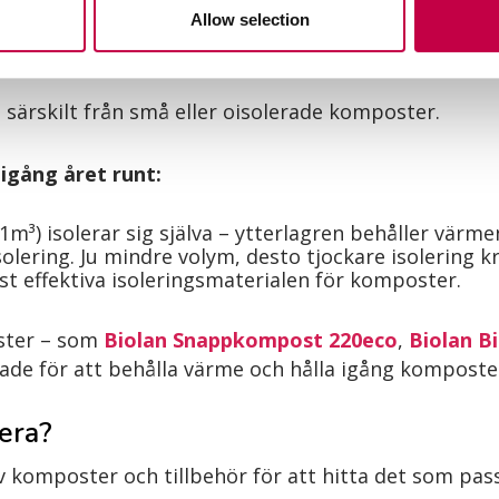
rmare komposten är, desto snabbare går processen. 
Allow selection
er och ogräsfrön.
särskilt från små eller oisolerade komposter.
igång året runt:
m³) isolerar sig själva – ytterlagren behåller värmen
ering. Ju mindre volym, desto tjockare isolering krä
st effektiva isoleringsmaterialen för komposter.
ster – som
Biolan Snappkompost 220eco
,
Biolan 
nade för att behålla värme och hålla igång komposte
era?
v komposter och tillbehör för att hitta det som pass