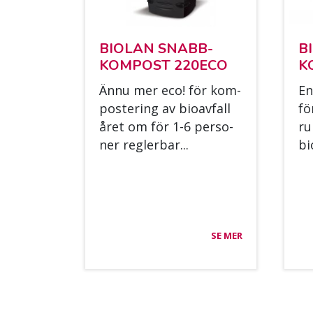
BIO­LAN SNABB­
B
KOM­POST 220ECO
K
Ännu mer eco! för kom­
En
pos­te­ring av bio­av­fall
fö
året om för 1-6 per­so­
ru
ner regler­bar...
bio
SE MER