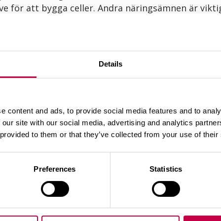
ve för att bygga celler. Andra näringsämnen är vikt
yckad kompostering.
gräsklipp, gödsel
lm, Biolan Strömaterial
Details
 aktiv, luktfri och i balans.
e content and ads, to provide social media features and to analy
 en tredjedel så mycket Biolan Kompost- och Toalet
 our site with our social media, advertising and analytics partn
r eller känns för blöt. Vid osäkerhet – tillsätt hel
 provided to them or that they’ve collected from your use of their
n Kompostaktivator
kan aktivera en trög eller kall
Preferences
Statistics
ikrobiell aktivitet
 av aktiv kompostering. När mikrober bryter ner org