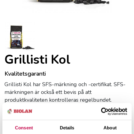
Grillisti Kol
Kvalitetsgaranti
Grillisti Kol har SFS-märkning och -certifikat. SFS-
märkningen är också ett bevis på att
produktkvaliteten kontrolleras regelbundet.
Inspecta Sertifiointi Oy kontrollerar regelbundet
tillverkarens kvalitetsfunktioner och testar
produkterna genom stickprov. Grillisti Kol var det
Consent
Details
About
första kolet i Finland som fick SFS-märkning.