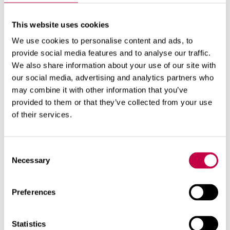
Produktionsanläggningen har en egen daglig
kvalitetskontroll som garanterar att Grillisti Kol
This website uses cookies
håller hög kvalitet.
We use cookies to personalise content and ads, to
Grillisti Kol har låg fuktighetsprocent och bitarna är
provide social media features and to analyse our traffic.
av jämn storlek, vilket säkerställer snabb och enkel
We also share information about your use of our site with
our social media, advertising and analytics partners who
tändning och ett jämnt grillresultat. Grillisti Kol
may combine it with other information that you’ve
lämpar sig för all slags grillning och matlagning
provided to them or that they’ve collected from your use
och ger en äkta och unik smakupplevelse.
of their services.
Grillisti Kol säljs i dagligvaru- och järnaffärer.
Consent
Necessary
Selection
Preferences
Produktinformation
Statistics