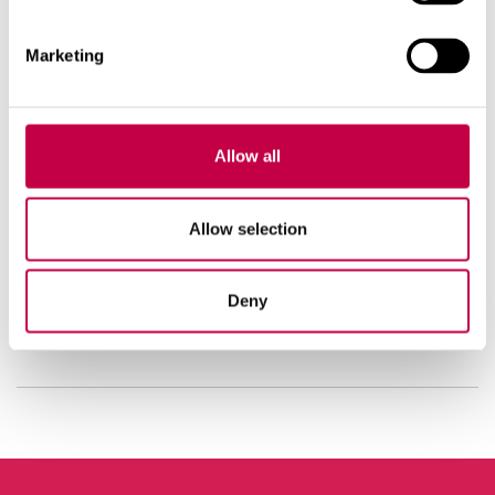
Produktinformation:
Fuktighet: max 5 %
Marketing
Bitstorlek: 0–150 mm
0…10 mm max. 5 %
0…20 mm max. 15 %
Råvaror:
Allow all
Björk
Al
Asp
Allow selection
Sälg
Förpackningsstorlek:
30 l
Godkänd av Inspecta Sertifiointi Oy
Deny