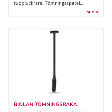
tuppluc­kra­re, Töm­ningss­pa­tel...
SE MER
BIO­LAN TÖM­NINGS­RA­KA