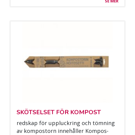
SE MER
SKÖT­SEL­SET FÖR KOM­POST
reds­kap för uppluc­kring och töm­ning
av kom­pos­torn in­nehål­ler Kom­pos­