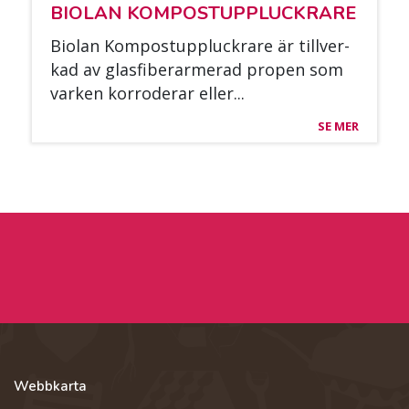
BIO­LAN KOM­POS­TUPPLUC­KRA­RE
Bio­lan Kom­pos­tuppluc­kra­re är till­ver­
kad av glas­fi­be­rar­me­rad pro­pen som
var­ken kor­ro­de­rar el­ler...
SE MER
Webbkarta