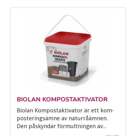
BIO­LAN KOM­POS­TAK­TI­VA­TOR
Bio­lan Kom­pos­tak­ti­va­tor är ett kom­
pos­te­ring­säm­ne av na­turråäm­nen.
Den pås­kyn­dar för­mult­nin­gen av...