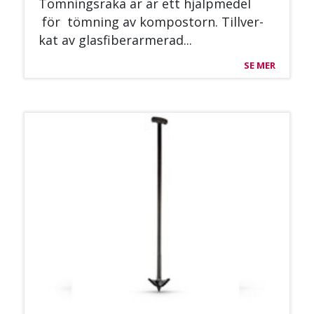
Töm­nings­ra­ka är är ett hjälp­me­del
för töm­ning av kom­pos­torn. Till­ver­
kat av glas­fi­be­rar­me­rad...
SE MER