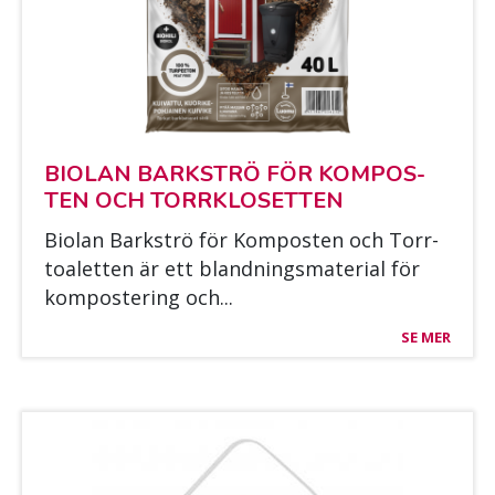
BIO­LAN BARK­STRÖ FÖR KOM­POS­
TEN OCH TORRKLO­SET­TEN
Bio­lan Bark­strö för Kom­pos­ten och Torr­
toa­let­ten är ett bland­nings­ma­te­rial för
kom­pos­te­ring och...
SE MER