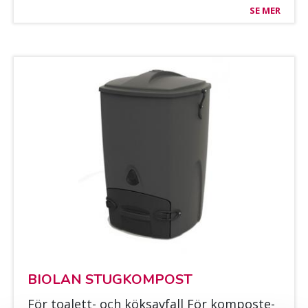
SE MER
BIO­LAN STUG­KOM­POST
För toa­lett- och kök­sav­fall För kom­pos­te­