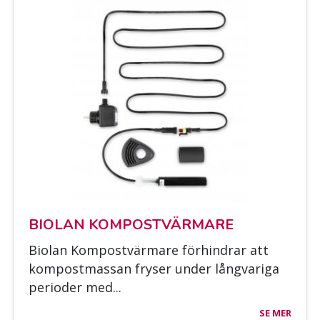
BIO­LAN KOM­POST­VÄR­MA­RE
Bio­lan Kom­post­vär­ma­re för­hin­drar att
kom­post­mas­san fry­ser un­der lång­va­ri­ga
pe­rio­der med...
SE MER