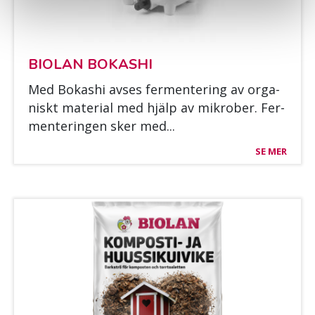
BIO­LAN BO­KAS­HI
Med Bo­kas­hi av­ses fer­men­te­ring av or­ga­
niskt ma­te­rial med hjälp av mik­ro­ber. Fer­
men­te­rin­gen sker med...
SE MER