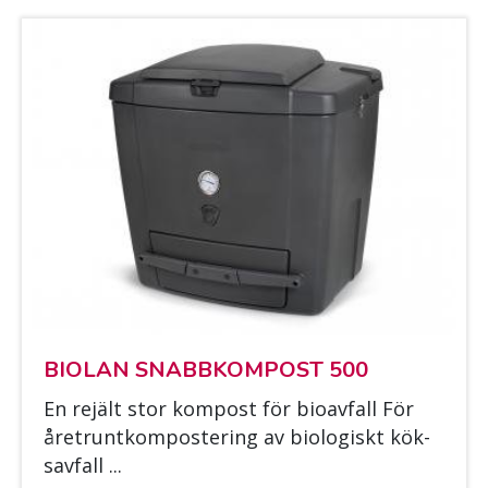
BIO­LAN SNABB­KOM­POST 500
En re­jält stor kom­post för bio­av­fall För
året­runt­kom­pos­te­ring av bio­lo­giskt kök­
sav­fall ...