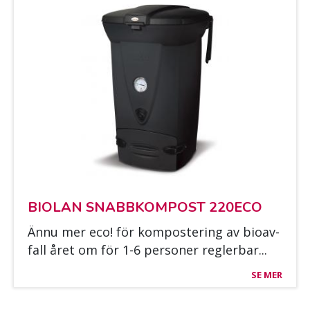
BIO­LAN SNABB­KOM­POST 220ECO
Ännu mer eco! för kom­pos­te­ring av bio­av­
fall året om för 1-6 per­so­ner regler­bar...
SE MER