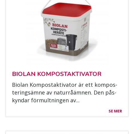
BIO­LAN KOM­POS­TAK­TI­VA­TOR
Bio­lan Kom­pos­tak­ti­va­tor är ett kom­pos­
te­ring­säm­ne av na­turråäm­nen. Den pås­
kyn­dar för­mult­nin­gen av...
SE MER