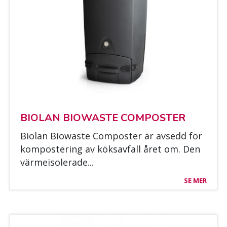
BIO­LAN BIOWAS­TE COM­POS­TER
Bio­lan Biowas­te Com­pos­ter är av­sedd för
kom­pos­te­ring av kök­sav­fall året om. Den
vär­mei­so­le­ra­de...
SE MER