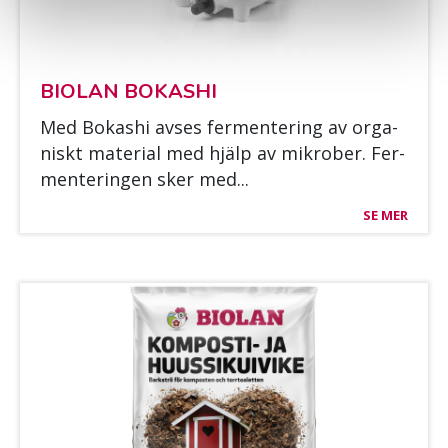
BIO­LAN BO­KAS­HI
Med Bo­kas­hi av­ses fer­men­te­ring av or­ga­
niskt ma­te­rial med hjälp av mik­ro­ber. Fer­
men­te­rin­gen sker med...
SE MER