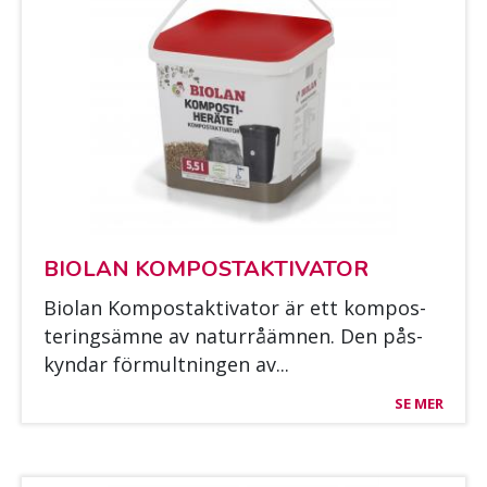
BIO­LAN KOM­POS­TAK­TI­VA­TOR
Bio­lan Kom­pos­tak­ti­va­tor är ett kom­pos­
te­ring­säm­ne av na­turråäm­nen. Den pås­
kyn­dar för­mult­nin­gen av...
SE MER