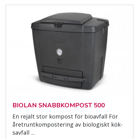
BIO­LAN SNABB­KOM­POST 500
En re­jält stor kom­post för bio­av­fall För
året­runt­kom­pos­te­ring av bio­lo­giskt kök­
sav­fall ...