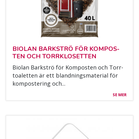
BIO­LAN BARK­STRÖ FÖR KOM­POS­
TEN OCH TORRKLO­SET­TEN
Bio­lan Bark­strö för Kom­pos­ten och Torr­
toa­let­ten är ett bland­nings­ma­te­rial för
kom­pos­te­ring och...
SE MER