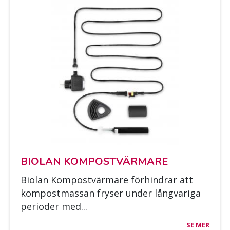
BIO­LAN KOM­POST­VÄR­MA­RE
Bio­lan Kom­post­vär­ma­re för­hin­drar att
kom­post­mas­san fry­ser un­der lång­va­ri­ga
pe­rio­der med...
SE MER