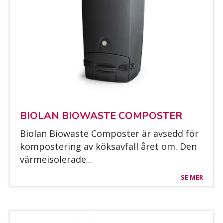
BIO­LAN BIOWAS­TE COM­POS­TER
Bio­lan Biowas­te Com­pos­ter är av­sedd för
kom­pos­te­ring av kök­sav­fall året om. Den
vär­mei­so­le­ra­de...
SE MER