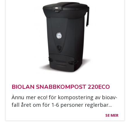
BIO­LAN SNABB­KOM­POST 220ECO
Ännu mer eco! för kom­pos­te­ring av bio­av­
fall året om för 1-6 per­so­ner regler­bar...
SE MER