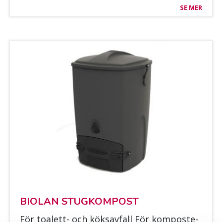
SE MER
BIO­LAN STUG­KOM­POST
För toa­lett- och kök­sav­fall För kom­pos­te­