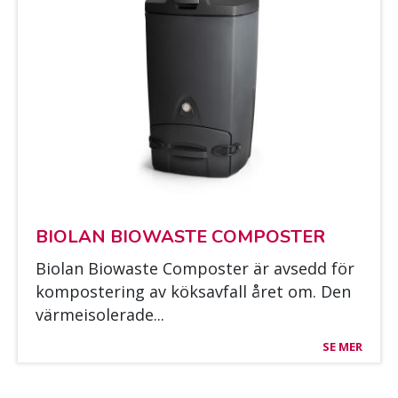
BIO­LAN BIOWAS­TE COM­POS­TER
Bio­lan Biowas­te Com­pos­ter är av­sedd för
kom­pos­te­ring av kök­sav­fall året om. Den
vär­mei­so­le­ra­de...
SE MER