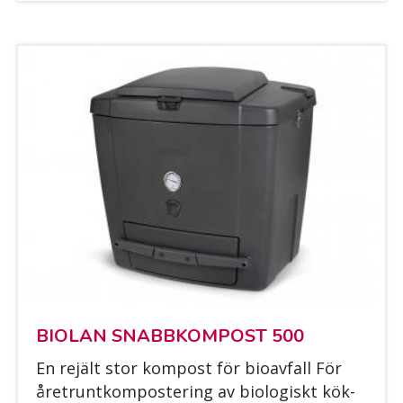
BIO­LAN SNABB­KOM­POST 500
En re­jält stor kom­post för bio­av­fall För
året­runt­kom­pos­te­ring av bio­lo­giskt kök­