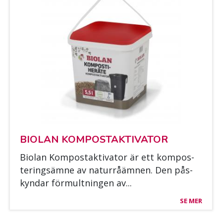
BIO­LAN KOM­POS­TAK­TI­VA­TOR
Bio­lan Kom­pos­tak­ti­va­tor är ett kom­pos­
te­ring­säm­ne av na­turråäm­nen. Den pås­
kyn­dar för­mult­nin­gen av...
SE MER