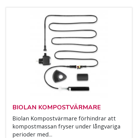
BIO­LAN KOM­POST­VÄR­MA­RE
Bio­lan Kom­post­vär­ma­re för­hin­drar att
kom­post­mas­san fry­ser un­der lång­va­ri­ga
pe­rio­der med...