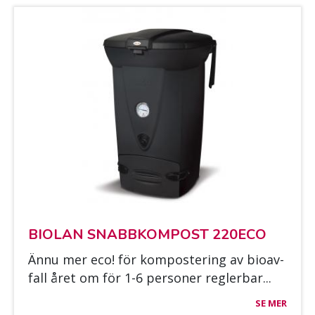
BIO­LAN SNABB­KOM­POST 220ECO
Ännu mer eco! för kom­pos­te­ring av bio­av­
fall året om för 1-6 per­so­ner regler­bar...
SE MER