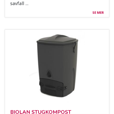
sav­fall ...
SE MER
BIO­LAN STUG­KOM­POST