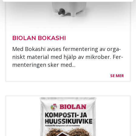
BIO­LAN BO­KAS­HI
Med Bo­kas­hi av­ses fer­men­te­ring av or­ga­
niskt ma­te­rial med hjälp av mik­ro­ber. Fer­
men­te­rin­gen sker med...
SE MER