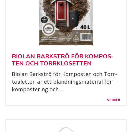
BIO­LAN BARK­STRÖ FÖR KOM­POS­
TEN OCH TORRKLO­SET­TEN
Bio­lan Bark­strö för Kom­pos­ten och Torr­
toa­let­ten är ett bland­nings­ma­te­rial för
kom­pos­te­ring och...
SE MER